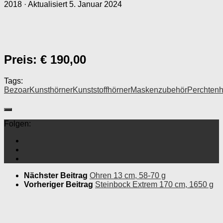
2018
· Aktualisiert
5. Januar 2024
Preis: € 190,00
Tags:
Bezoar
Kunsthörner
Kunststoffhörner
Maskenzubehör
Perchtenh
Folgen:
Nächster Beitrag
Ohren 13 cm, 58-70 g
Vorheriger Beitrag
Steinbock Extrem 170 cm, 1650 g